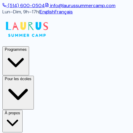
(514) 600-0504
info@laurussummercamp.com
Lun–Dim, 9h–17h
|
English
Français
Programmes
Pour les écoles
À propos