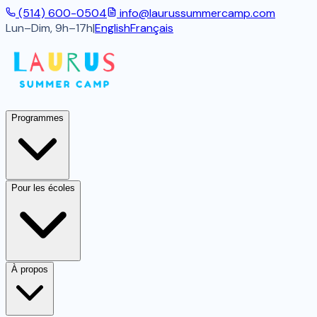
(514) 600-0504
info@laurussummercamp.com
Lun–Dim, 9h–17h
|
English
Français
Programmes
Pour les écoles
À propos