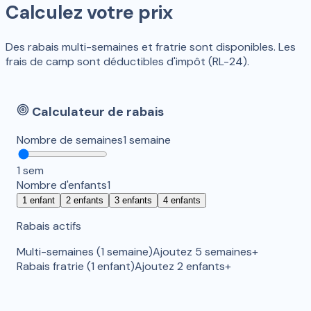
Calculez votre prix
Des rabais multi-semaines et fratrie sont disponibles. Les
frais de camp sont déductibles d'impôt (RL-24).
Calculateur de rabais
Nombre de semaines
1
semaine
1
sem
Nombre d'enfants
1
1
enfant
2
enfants
3
enfants
4
enfants
Rabais actifs
Multi-semaines
(
1
semaine
)
Ajoutez 5 semaines+
Rabais fratrie
(
1
enfant
)
Ajoutez 2 enfants+