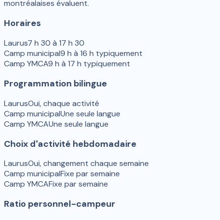
montréalaises évaluent.
Horaires
Laurus
7 h 30 à 17 h 30
Camp municipal
9 h à 16 h typiquement
Camp YMCA
9 h à 17 h typiquement
Programmation bilingue
Laurus
Oui, chaque activité
Camp municipal
Une seule langue
Camp YMCA
Une seule langue
Choix d'activité hebdomadaire
Laurus
Oui, changement chaque semaine
Camp municipal
Fixe par semaine
Camp YMCA
Fixe par semaine
Ratio personnel-campeur