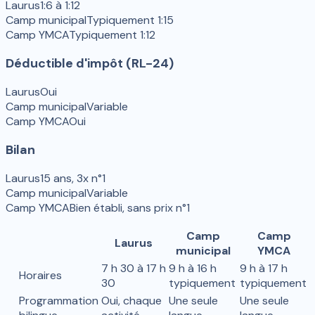
Laurus
1:6 à 1:12
Camp municipal
Typiquement 1:15
Camp YMCA
Typiquement 1:12
Déductible d'impôt (RL-24)
Laurus
Oui
Camp municipal
Variable
Camp YMCA
Oui
Bilan
Laurus
15 ans, 3x n°1
Camp municipal
Variable
Camp YMCA
Bien établi, sans prix n°1
Camp
Camp
Laurus
municipal
YMCA
7 h 30 à 17 h
9 h à 16 h
9 h à 17 h
Horaires
30
typiquement
typiquement
Programmation
Oui, chaque
Une seule
Une seule