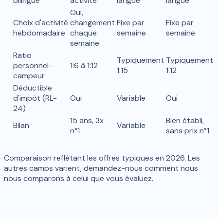
bilingue
activité
langue
langue
Oui,
Choix d'activité
changement
Fixe par
Fixe par
hebdomadaire
chaque
semaine
semaine
semaine
Ratio
Typiquement
Typiquement
personnel-
1:6 à 1:12
1:15
1:12
campeur
Déductible
d'impôt (RL-
Oui
Variable
Oui
24)
15 ans, 3x
Bien établi,
Bilan
Variable
n°1
sans prix n°1
Comparaison reflétant les offres typiques en 2026. Les
autres camps varient, demandez-nous comment nous
nous comparons à celui que vous évaluez.